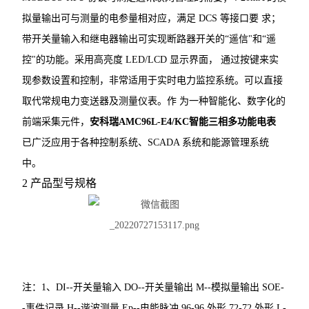
拟量输出可与测量的电参量相对应，满足 DCS 等接口要
求；
无线测温传感器
带开关量输入和继电器输出可实现断路器开关的“遥信"和“遥
数据采集仪
控"的功能。采用高亮度 LED/LCD 显示界面，
通过按键来实
现参数设置和控制，非常适用于实时电力监控系统。可以直接
ALP300电动机保护器
取代常规电力变送器及测量仪表。作
为一种智能化、数字化的
水泵计量控制箱
前端采集元件，
安科瑞AMC96L-E4/KC智能三相多功能电表
已广泛应用于各种控制系统、SCADA 系统和能源管理系统
无线测温装置
中。
电气防火限流式保护器
2
产品型号规格
安科瑞智慧综合管廊解决方案
ARTM系列电气接点在线测温装置
智能照明控制系统
注：
1、DI--开关量输入
DO--开关量输出
M--模拟量输出
SOE-
自复式过压保护器
-事件记录
H--谐波测量
Ep--电能脉冲
96-96 外形
72-72 外形
L-