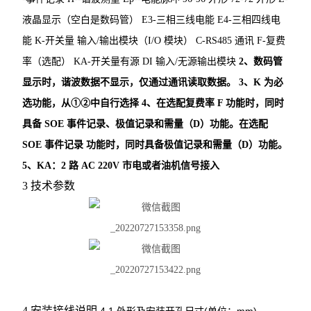
光伏直流柜采集装置
液晶显示（空白是数码管）
E3-三相三线电能 E4-三相四线电
能
K-开关量
输入/输出模块（
I/O 模块） C-RS485 通讯 F-复费
光伏直流绝缘监测装置
率（选配） KA-开关量有源 DI 输入/无源输出模块
2、数码管
智能水泵控制器
显示时，谐波数据不显示，仅通过通讯读取数据。
3、K 为必
选功能，从①②中自行选择
4、在选配复费率 F 功能时，同时
电力监控系统
具备 SOE 事件记录、极值记录和需量（
D）功能。在选配
三相数显电流表
SOE 事件记录
功能时，同时具备极值记录和需量（
D）功能。
5、KA：2 路 AC 220V 市电或者油机信号接入
中压PT并列保护装置
3
技术参数
三相多回路监控装置
工业用绝缘监测仪
单相电压表
三相电压表
4
安装接线说明