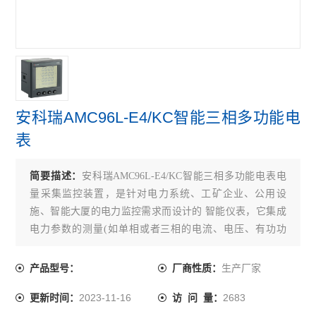
开关柜综合测控装置 温湿度模拟控制
三段式过流保护 微机综合保护装置
无线测温装置RS485接口最多可接60个互感器
实时在线测温监控系统 配电房温度监控设备
安科瑞AMC96L-E4/KC智能三相多功能电
多功能三相可编程电力测控仪表
表
无线测温集中采集触摸屏嵌入式安装
简要描述：
安科瑞AMC96L-E4/KC智能三相多功能电表电
无源无线测温传感器ct感应取电
量采集监控装置，是针对电力系统、工矿企业、公用设
施、智能大厦的电力监控需求而设计的 智能仪表，它集成
嵌入式安装液晶显示多功能电能表
电力参数的测量(如单相或者三相的电流、电压、有功功
率、无功功率、视在功率、频率、功率 因数)以及电能监测
开关柜综合测控装置温湿度控制语音提示功能
和考核管理
生产厂家
产品型号：
厂商性质：
带RS485通讯 报警 4-20mA输出单相电流表
2023-11-16
2683
更新时间：
访 问 量：
实时无线测温采集设备