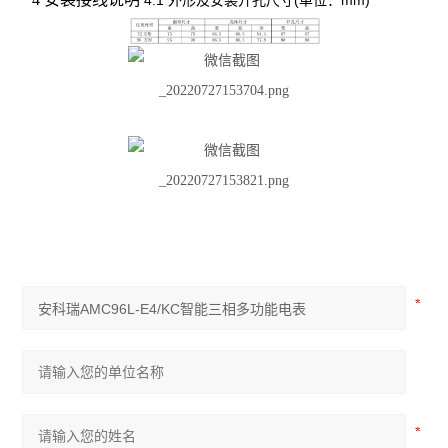
4.1
(
mm)
外形及安装开孔尺寸
单位：
AM 系列中压保护装置
ADDC 智能空调节能控制器
AGP 风力发电测量保护模块
AGF-D 光伏直流柜采集装置
AGF-IM 光伏直流绝缘监测装置
并网逆变器
AGF系列导轨式智能光伏汇流采集装置
APV-M系列智能光伏汇流箱
ACTB系列电流互感器过电压保护器
开关柜综合测控装置