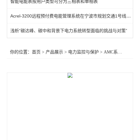
智能电能表按用户类型可分为三相表和单相表
频率电压紧急控制装置
Acrel-3200远程预付费电能管理系统在宁波市规划交通1号线的应用
备自投
浅析“碳达峰、碳中和背景下电力系统转型面临的挑战与对策”
剩余电流
电能质量监测装置
你的位置：
首页
>
产品展示
>
电力监控与保护
>
AMC系列电测仪表
APD系列局放监测装置
WHD智能型温湿度控制器
AMC96
AMC72-E4/KC智能电力仪表 电量采集
智能直流多功能电流表
智能数显电力仪表