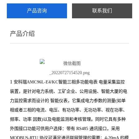
产品咨询
联系我们
ARTM-8智能温度巡检仪
AMC系列电测仪表
产品介绍
PZ96B直流表
电动机保护器
弧光保护装置
数据采集传输仪
1
安科瑞AMC96L-E4/KC智能三相多功能电表
电量采集监控
装置，是针对电力系统、工矿企业、公用设施、智能大厦的电
防逆流检测仪表
力监控需求而设计的
智能仪表，它集成电力参数的测量(如单
DJSF1352直流电能表
相或者三相的电流、电压、有功功率、无功功率、视在功率、
频率、功率
因数)以及电能监测和考核管理。同时它具有多种
母线测温监控模块
外围接口功能可供用户选择：带有 RS485 通讯接口，采用
ATE 无线测温传感器
MODBUS-RTU 协议可满足通讯联网管理的需要；4-20mA 的模