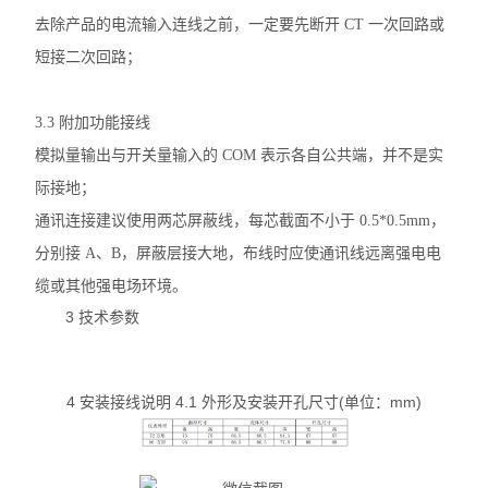
去除产品的电流输入连线之前，一定要先断开 CT 一次回路或
光伏直流柜采集装置
短接二次回路；
光伏直流绝缘监测装置
智能水泵控制器
3.3
附加功能接线
模拟量输出与开关量输入的 COM 表示各自公共端，并不是实
电力监控系统
际接地；
三相数显电流表
通讯连接建议使用两芯屏蔽线，每芯截面不小于 0.5*0.5mm
，
分别接 A、B，屏蔽层接大地，布线时应使通讯
线远离强电电
中压PT并列保护装置
缆或其他强电场环境。
三相多回路监控装置
3 技术参数
工业用绝缘监测仪
4 安装接线说明 4.1 外形及安装开孔尺寸(单位：mm)
单相电压表
三相电压表