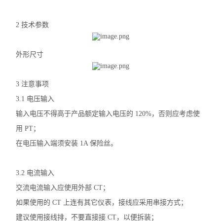
无线测温传感器
2
技术参数
数据采集仪
外形尺寸
ALP300电动机保护器
水泵计量控制箱
3
注意事项
3.1 电压输入
无线测温装置
输入电压不得高于产品额定输入电压的 120%，否则应考虑使
电气防火限流式保护器
用 PT；
在电压输入端须安装 1A 保险丝。
安科瑞智慧综合管廊解决方案
ARTM系列电气接点在线测温装置
3.2
电流输入
交流电流输入应使用外部 CT；
智能照明控制系统
如果使用的 CT 上连有其它仪表，接线应采用串接方式；
自复式过压保护器
建议使用接线排，不要直接接 CT，以便拆装；