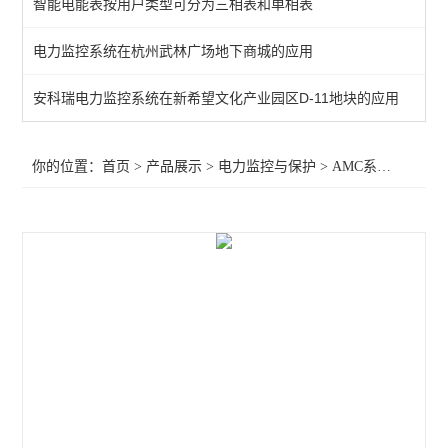
智能电能表按用户类型可分为三相表和单相表
频率电压紧急控制装置
电力监控系统在杭州武林广场地下商城的应用
备自投
安科瑞电力监控系统在新希望文化产业园区D-11地块的应用
剩余电流
电能质量监测装置
你的位置：
首页
>
产品展示
>
电力监控与保护
>
AMC系列电测仪表
APD系列局放监测装置
WHD智能型温湿度控制器
AMC96
AMC72-E4/KC智能电力仪表 电量采集
智能直流多功能电流表
智能数显电力仪表