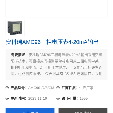
开关柜综合测控装置 温湿度模拟控制
三段式过流保护 微机综合保护装置
无线测温装置RS485接口最多可接60个互感器
实时在线测温监控系统 配电房温度监控设备
安科瑞AMC96三相电压表4-20mA输出
多功能三相可编程电力测控仪表
简要描述：
安科瑞AMC96三相电压表4-20mA输出采用交流
无线测温集中采集触摸屏嵌入式安装
采样技术，可直接或间接测量单相电网或三相电网中某一
相的电压和电流。既可 用于本地显示，又能与工控设备连
无源无线测温传感器ct感应取电
接，组成测控系统。 仪表可具有 RS-485 通讯接口，采用
嵌入式安装液晶显示多功能电能表
Modbus-RTU 协议；可带模拟量输出、继电器报警输出、开
关量输入/ 输出。 根据不同要求，通过仪表面板按键，对变
AMC96-AV3/CM
生产厂家
产品型号：
厂商性质：
开关柜综合测控装置温湿度控制语音提示功能
比、报警、通讯等参数进行设置和控制。
2023-11-16
1555
更新时间：
访 问 量：
带RS485通讯 报警 4-20mA输出单相电流表
实时无线测温采集设备