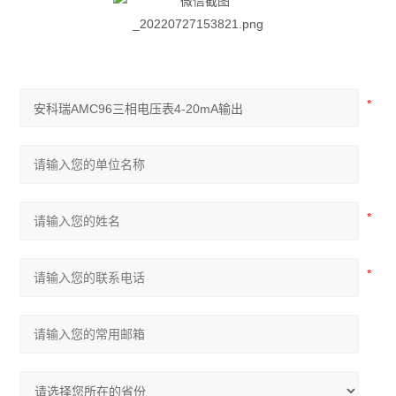
AM 系列中压保护装置
ADDC 智能空调节能控制器
AGP 风力发电测量保护模块
AGF-D 光伏直流柜采集装置
AGF-IM 光伏直流绝缘监测装置
并网逆变器
AGF系列导轨式智能光伏汇流采集装置
APV-M系列智能光伏汇流箱
ACTB系列电流互感器过电压保护器
开关柜综合测控装置