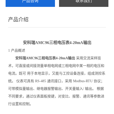
产品咨询
联系我们
ARTM-8智能温度巡检仪
产品介绍
AMC系列电测仪表
PZ96B直流表
安科瑞AMC96三相电压表4-20mA输出
电动机保护器
1 产品概述
弧光保护装置
安科瑞AMC96三相电压表4-20mA输出
采用交流采样技
术，可直接或间接测量单相电网或三相电网中某一相的电压和
数据采集传输仪
电流。既可 用于本地显示，又能与工控设备连接，组成测控系
防逆流检测仪表
统。 仪表可具有 RS-485 通讯接口，采用 Modbus-RTU 协议；
DJSF1352直流电能表
可带模拟量输出、继电器报警输出、开关量输入/ 输出。 根据
不同要求，通过仪表面板按键，对变比、报警、通讯等参数进
母线测温监控模块
行设置和控制。
ATE 无线测温传感器