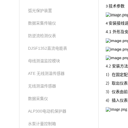
技术参数
3
弧光保护装置
数据采集传输仪
安装接线
4
4.1
外形及
防逆流检测仪表
DJSF1352直流电能表
母线测温监控模块
4
.
2
安
装
方
法
ATE 无线测温传感器
1
）
在
固
定
配
2
）
取
出
仪
表
无线测温传感器
3
）
仪
表
由
前
数据采集仪
4
）
插
入
仪
表
ALP300电动机保护器
水泵计量控制箱