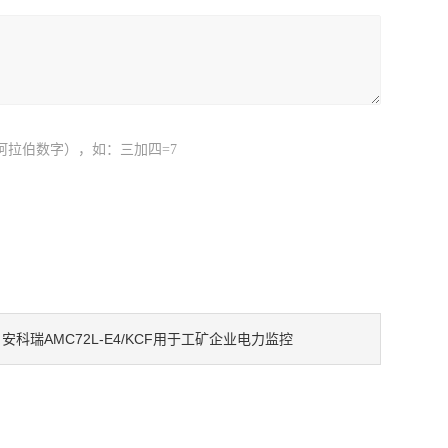
阿拉伯数字），如：三加四=7
安科瑞AMC72L-E4/KCF用于工矿企业电力监控
：