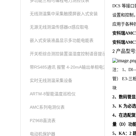
多功能三相可编程电力测控仪表
DCS 等接
无线测温集中采集触摸屏嵌入式安装
设置和控制
应用于各种控
无源无线测温传感器ct感应取电
安科瑞AMC7
嵌入式安装液晶显示多功能电能表
安科瑞AMC7
产品型号
2
开关柜综合测控装置温湿度控制语音提示功能
带RS485通讯 报警 4-20mA输出单相电流表
注：
1、DI
管）
E3-三
实时无线测温采集设备
块
ARTM-8智能温度巡检仪
2、数码管
3、K 为必
AMC系列电测仪表
4、在选配复
PZ96B直流表
量（
D）功
5、KA：2 
电动机保护器