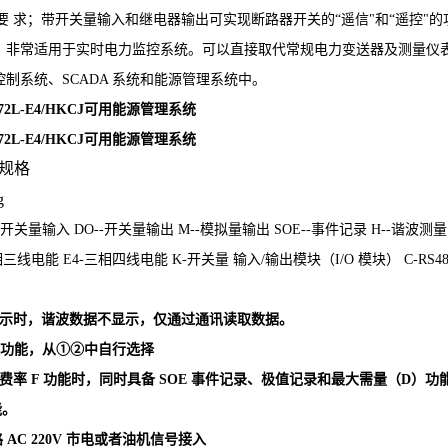
口要
求；带开关量输入和继电器输出可实现断路器开关的“遥信"和“遥控"的功能
，非常适用于实时电力监控系统。可以直接取代常规电力变送器及测量仪
制系统、SCADA 系统和能源管理系统中。
2L-E4/HKCJ可用能源管理系统
2L-E4/HKCJ可用能源管理系统
规格
--开关量输入
DO--开关量输出
M--模拟量输出
SOE--事件记录
H--谐波测
相三线电能 E4-三相四线电能
K-开关量
输入/输出模块（
I/O 模块） C-R
显示时，谐波数据不显示，仅通过通讯读取数据。
选功能，从①②中自行选择
费率 F 功能时，同时具备 SOE 事件记录、极值记录和最大需量（
D）功
能。
路 AC 220V 市电或者油机信号接入