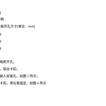
说明
(
mm)
安装开孔尺寸
单位：
电
柜
开
孔
；
，
取
出
卡
扣
；
装
入
安
装
孔
，
如
图
5
所
示
；
卡
扣
，
将
仪
表
固
定
，
如
图
6
所
示