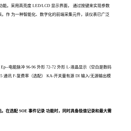
。采用高亮度 LED/LCD 显示界面，
通过按键来实现参数
表。作
为一种智能化、数字化的前端采集元件，该仪表已广泛
量
Ep--电能脉冲
96-96 外形
72-72 外形
L-液晶显示（空白是数码
S485 通讯 F-复费率（选配） KA-开关量有源 DI 输入/无源输出模
能。在选配 SOE 事件记录
功能时，同时具备极值记录和最大需