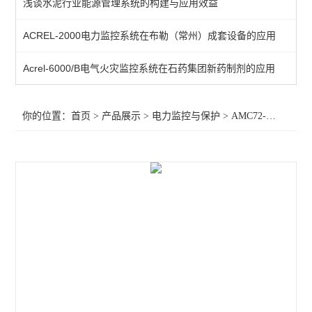
浅谈水泥行业能源管理系统的构建与应用效益
频率电压紧急控制装置
ACREL-2000电力监控系统在布勒（常州）成套设备的应用
备自投
Acrel-6000/B电气火灾监控系统在石药集团新药制剂的应用
剩余电流
电能质量监测装置
你的位置：
首页
>
产品展示
>
电力监控与保护
>
AMC72-E4/KC智能电力仪表 电量采集
APD系列局放监测装置
WHD智能型温湿度控制器
AMC96
AMC72-E4/KC智能电力仪表 电量采集
智能直流多功能电流表
智能数显电力仪表