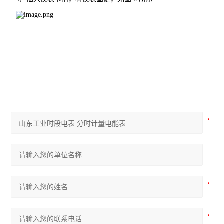
AM 系列中压保护装置
ADDC 智能空调节能控制器
AGP 风力发电测量保护模块
AGF-D 光伏直流柜采集装置
AGF-IM 光伏直流绝缘监测装置
并网逆变器
AGF系列导轨式智能光伏汇流采集装置
APV-M系列智能光伏汇流箱
ACTB系列电流互感器过电压保护器
开关柜综合测控装置