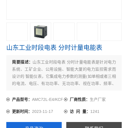
开关柜综合测控装置 温湿度模拟控制
三段式过流保护 微机综合保护装置
无线测温装置RS485接口最多可接60个互感器
实时在线测温监控系统 配电房温度监控设备
山东工业时段电表 分时计量电能表
多功能三相可编程电力测控仪表
简要描述：
山东工业时段电表 分时计量电能表是针对电力
无线测温集中采集触摸屏嵌入式安装
系统、工矿企业、公用设施、智能大厦的电力监控需求而
设计的 智能仪表，它集成电力参数的测量(如单相或者三相
无源无线测温传感器ct感应取电
的电流、电压、有功功率、无功功率、视在功率、频率、
嵌入式安装液晶显示多功能电能表
功率 因数)以及电能监测和考核管理。
AMC72L-E4/KCF
生产厂家
产品型号：
厂商性质：
开关柜综合测控装置温湿度控制语音提示功能
2023-11-17
1241
更新时间：
访 问 量：
带RS485通讯 报警 4-20mA输出单相电流表
实时无线测温采集设备