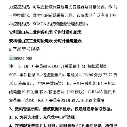
力监控系统。可以直接取代常规电力变送器及测量仪表。作
为
无线测温传感器
一种智能化、数字化的前端采集元件，该仪表已广泛应用于各
数据采集仪
种控制系统、SCADA 系统和能源管理系统中。
安科瑞山东
工业时段电表 分时计量电能表
ALP300电动机保护器
安科瑞山东
工业时段电表 分时计量电能表
水泵计量控制箱
产品型号规格
2
无线测温装置
注：
1、DI--开关量输入
DO--开关量输出
M--模拟量输出
电气防火限流式保护器
SOE--事件记录
H--谐波测量
Ep--电能脉冲
96-96 外形
72-72 外
形
L-液晶显示（空白是数码管）
E3-三相三线电能 E4-三相四
安科瑞智慧综合管廊解决方案
线电能
K-开关量
输入/输出模块（
I/O 模块） C-RS485 通讯 F-
ARTM系列电气接点在线测温装置
复费率（选配） KA-开关量有源 DI 输入/无源输出模块
智能照明控制系统
2、数码管显示时，谐波数据不显示，仅通过通讯读取数据。
3、K 为必选功能，从①②中自行选择
自复式过压保护器
4、在选配复费率 F 功能时，同时具备 SOE 事件记录、极值记