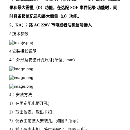
光伏直流柜采集装置
录和最大需量（
D）功能。在选配 SOE 事件记录
功能时，同
时具备极值记录和最大需量（
D）功能。
光伏直流绝缘监测装置
5、KA：2 路 AC 220V 市电或者油机信号接入
智能水泵控制器
技术参数
3
电力监控系统
安装接线说明
4
三相数显电流表
4.1
(
mm)
外形及安装开孔尺寸
单位：
中压PT并列保护装置
三相多回路监控装置
4
.
2
安
装
方
法
工业用绝缘监测仪
1
）
在
固
定
配
电
柜
开
孔
；
单相电压表
2
）
取
出
仪
表
，
取
出
卡
扣
；
3
）
仪
表
由
前
装
入
安
装
孔
，
如
图
5
所
示
；
三相电压表
4
）
插
入
仪
表
卡
扣
，
将
仪
表
固
定
，
如
图
6
所
示