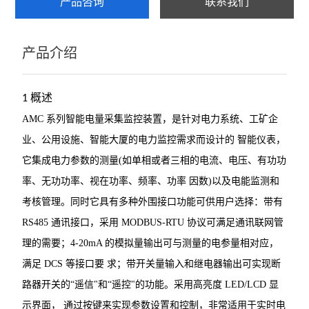
产品咨询
联系我们
ARTM-8智能温度巡检仪
产品介绍
AMC系列电测仪表
PZ96B直流表
概述
1
电动机保护器
AMC 系列智能电量采集监控装置，是针对电力系统、工矿企
业、公用设施、智能大厦的电力监控需求而设计的
智能仪表，
弧光保护装置
它集成电力参数的测量(如单相或者三相的电流、电压、有功功
数据采集传输仪
率、无功功率、视在功率、频率、功率
因数)以及电能监测和
考核管理。同时它具有多种外围接口功能可供用户选择：带有
防逆流检测仪表
RS485 通讯接口，采用
MODBUS-RTU 协议可满足通讯联网管
DJSF1352直流电能表
理的需要；4-20mA 的模拟量输出可与测量的电参量相对应，
满足 DCS 等接口要
求；带开关量输入和继电器输出可实现断
母线测温监控模块
路器开关的“遥信"和“遥控"的功能。采用高亮度 LED/LCD 显
ATE 无线测温传感器
示界面，
通过按键来实现参数设置和控制，非常适用于实时电