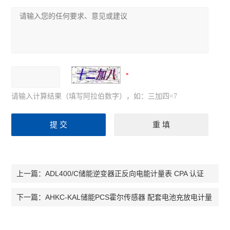
可编程温湿度控制器
ARTM系列温度巡检测控仪
ASJ系列智能电力继电器
ACM配电线路过负荷监控装置
ALP智能型低压线路保护装置
请输入计算结果（填写阿拉伯数字），如：三加四=7
ARTU系列四遥单元
AMC16 系列监控装置
ARC功率因数自动补偿控制器
ADL400/C储能逆变器正反向电能计量表 CPA 认证
上一篇：
PZ系列可编程智能电测仪表
AHKC-KAL储能PCS霍尔传感器 配套电池充放电计量
下一篇：
查看全部 >>