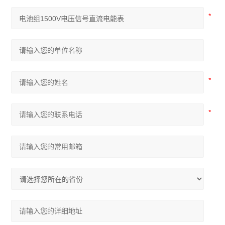
AM 系列中压保护装置
ADDC 智能空调节能控制器
AGP 风力发电测量保护模块
AGF-D 光伏直流柜采集装置
AGF-IM 光伏直流绝缘监测装置
并网逆变器
AGF系列导轨式智能光伏汇流采集装置
APV-M系列智能光伏汇流箱
ACTB系列电流互感器过电压保护器
开关柜综合测控装置