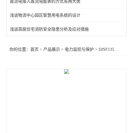
直流电接入直流电能表的方式有两大类
频率电压紧急控制装置
浅谈物流中心园区智慧用电系统的设计
备自投
浅谈高层住宅消防安全隐患分析及应对措施
剩余电流
电能质量监测装置
你的位置：
首页
>
产品展示
>
电力监控与保护
>
DJSF1352直流电能表
APD系列局放监测装置
WHD智能型温湿度控制器
AMC96
AMC72-E4/KC智能电力仪表 电量采集
智能直流多功能电流表
智能数显电力仪表