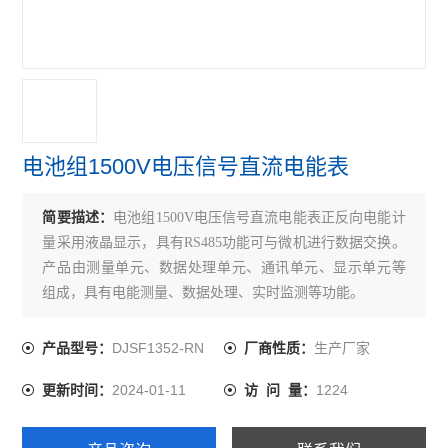
开关柜综合测控装置 温湿度模拟控制
三段式过流保护 微机综合保护装置
无线测温装置RS485接口最多可接60个互感器
实时在线测温监控系统 配电房温度监控设备
电池组1500V电压信号直流电能表
多功能三相可编程电力测控仪表
简要描述：
电池组1500V电压信号直流电能表正反向电能计
无线测温集中采集触摸屏嵌入式安装
量采用液晶显示，具有RS485功能可与微机进行数据交换。
产品由测量单元、数据处理单元、通讯单元、显示单元等
无源无线测温传感器ct感应取电
组成，具有电能测量、数据处理、实时监测等功能。
嵌入式安装液晶显示多功能电能表
DJSF1352-RN
生产厂家
产品型号：
厂商性质：
开关柜综合测控装置温湿度控制语音提示功能
2024-01-11
1224
更新时间：
访 问 量：
带RS485通讯 报警 4-20mA输出单相电流表
实时无线测温采集设备