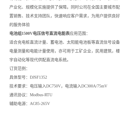
产业化
、规模化实施提供了保障。同时公司在全国主要城市配
无线测温传感器
置销售、技术支持团队，快速响应客户需求，为用户提供良好
数据采集仪
的服务体验
电池组1500V电压信号直流电能表
应用范围：
ALP300电动机保护器
适合充电桩直流计量、蓄电池、太阳能电池板等直流信号设备
水泵计量控制箱
电量测量和电能计量使用，亦可用于工矿企业，民用建筑，楼
宇自动化等现代供配直流电系统。
无线测温装置
订货范例：
电气防火限流式保护器
具体型号：DJSF1352
技术要求：电压输入DC750V，电流输入DC300A/75mV
安科瑞智慧综合管廊解决方案
通讯协议：Modbus-RTU
ARTM系列电气接点在线测温装置
辅助电源：AC85-265V
智能照明控制系统
自复式过压保护器