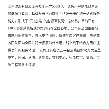
光伏直流柜采集装置
安科瑞现有研发工程技术人才500多人，聚焦用户侧能效系统
和能源互联网，具备从云平台软件到终端元器件的一站式服务
光伏直流绝缘监测装置
能力，形成了“云-边-端"的能源互联网生态体系，目前已有
智能水泵控制器
14000多套系统解决方案运行在全国各地。公司在全国主要城
市就地配置销售、技术支持团队，快速响应客户需求，电子商
电力监控系统
务团队面向全国并稳步拓展海外市场，线上线下结合为用户提
三相数显电流表
供良好的服务体验； 公司现有各类云平台及系统解决方案涵盖
电力、环保、消防、新能源、数据中心、智能楼宇、交通、市
中压PT并列保护装置
政工程等多个领域
三相多回路监控装置
工业用绝缘监测仪
单相电压表
三相电压表