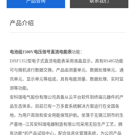
产品咨询
联系我们
ARTM-8智能温度巡检仪
产品介绍
AMC系列电测仪表
PZ96B直流表
电动机保护器
电池组1500V电压信号直流电能表
功能：
DJSF1352型电子式直流电能表采用液晶显示，具有RS485功能
弧光保护装置
可与微机进行数据交换。产品由测量单元、数据处理单元、通
数据采集传输仪
讯单元、显示单元等组成，具有电能测量、数据处理、实时监
测等功能。
防逆流检测仪表
安科瑞电气股份有限公司具备从云平台软件到终端元器件的产
DJSF1352直流电能表
品生态体系，目前已有一万多套系统解决方案运行在全国各
地，为用户高效和安全用能保驾护航。坐落于无锡江阴市的生
母线测温监控模块
产基地--江苏安科瑞电器制造有限公司采用无铅生产工艺，拥
ATE 无线测温传感器
有功能*的产品试验中心，配合信息化管理系统，为公司产品