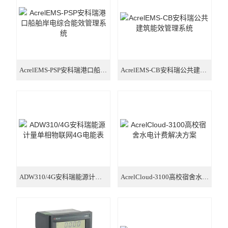
三路全电参量测量 远程控制
霍尔电流传感器闭口式
安科瑞交流电流传感器
AcrelEMS-PSP安科瑞港口船舶岸电综合能效管理系统
AcrelEMS-CB安科瑞公共建筑能效管理系统
ADW310/4G安科瑞能源计量单相物联网4G电能表
AcrelCloud-3100高校宿舍水电计费解决方案