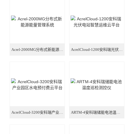
电气安全
电力监控与保护
电量传感器
电能管理
Acrel-2000MG分布式新能源能量管理系统
AcrelCloud-1200安科瑞光伏电站智慧运维云平台
新能源
多用户电能计量箱
电能质量治理
智能网关
AcrelCloud-3200安科瑞产业园区水电预付费云平台
ARTM-4安科瑞储能电池温度巡检测控仪
数据中心
单相2P多功能导轨电能表 RS485通讯选配分时计费功能