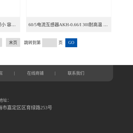
500/5互感器AKH-0.66/I 30I 体积小 容量大耐高温
60/5电流互感器AKH-0.66/I 30I耐高温 安装方便
末页
跳转到第
页
言
在线商铺
联系我们
|
|
地址：
海市嘉定区区育绿路253号