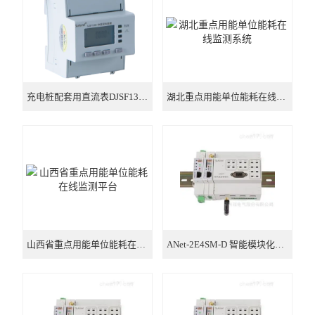
三路全电参量测量 远程控制
霍尔电流传感器闭口式
安科瑞交流电流传感器
充电桩配套用直流表DJSF1352-RN
湖北重点用能单位能耗在线监测系统
山西省重点用能单位能耗在线监测平台
ANet-2E4SM-D 智能模块化通讯管理机