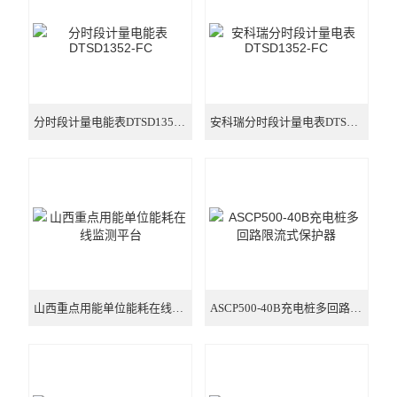
三路全电参量测量 远程控制
霍尔电流传感器闭口式
安科瑞交流电流传感器
分时段计量电能表DTSD1352-FC
安科瑞分时段计量电表DTSD1352-FC
山西重点用能单位能耗在线监测平台
ASCP500-40B充电桩多回路限流式保护器