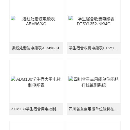
电气安全
电力监控与保护
电量传感器
电能管理
进线处谐波电能表AEM96/KC
学生宿舍收费电能表DTSY1352-NK/4G
新能源
多用户电能计量箱
电能质量治理
智能网关
ADM130学生宿舍用电控制电能表
四川省重点用能单位能耗在线监测系统
数据中心
单相2P多功能导轨电能表 RS485通讯选配分时计费功能