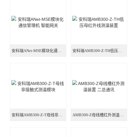
电气安全
电力监控与保护
电量传感器
电能管理
安科瑞ANet-MSE模块化通信管理机 智能网关
安科瑞AMB300-Z-TH低压母红外线测温装置
新能源
多用户电能计量箱
电能质量治理
智能网关
安科瑞AMB300-Z-T母线非接触式测温模块
AMB300-Z母线槽红外测温装置 二总通讯
数据中心
单相2P多功能导轨电能表 RS485通讯选配分时计费功能