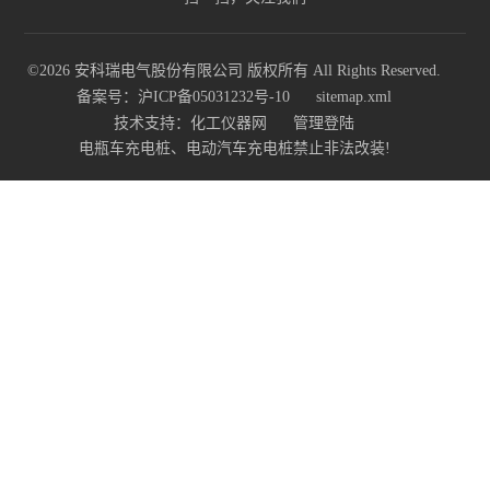
©2026 安科瑞电气股份有限公司 版权所有 All Rights Reserved.
备案号：沪ICP备05031232号-10
sitemap.xml
技术支持：
化工仪器网
管理登陆
电瓶车充电桩、电动汽车充电桩禁止非法改装!