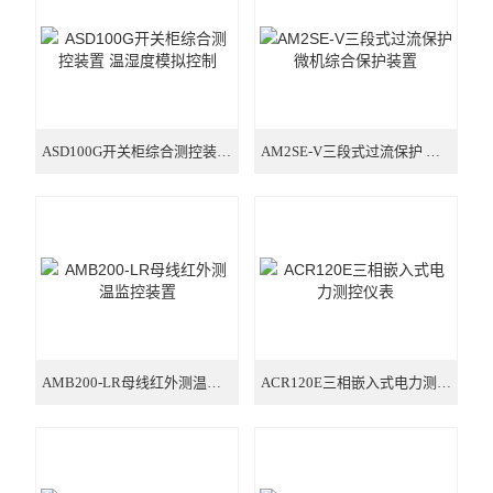
三路全电参量测量 远程控制
霍尔电流传感器闭口式
安科瑞交流电流传感器
ASD100G开关柜综合测控装置 温湿度模拟控制
AM2SE-V三段式过流保护 微机综合保护装置
AMB200-LR母线红外测温监控装置
ACR120E三相嵌入式电力测控仪表