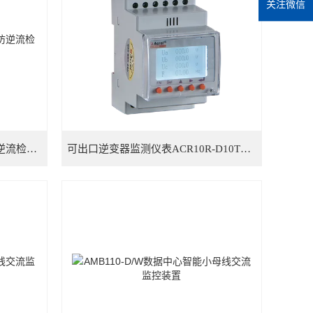
关注微信
AGF-AE-D/200储能两相系统防逆流检测仪表
可出口逆变器监测仪表ACR10R-D10TE4 UL认证