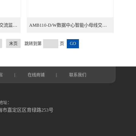
AMB110-D数据中心智能小母线交流监控装置
AMB110-D/W数据中心智能小母线交流监控装置
末页
跳转到第
页
言
在线商铺
联系我们
|
|
地址：
海市嘉定区区育绿路253号