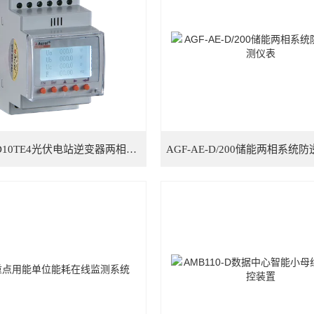
ACR10R-D10TE4光伏电站逆变器两相裂相检测仪表